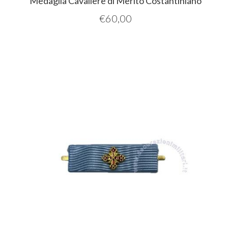
Medaglia Cavaliere di Merito Costantiniano
€
60,00