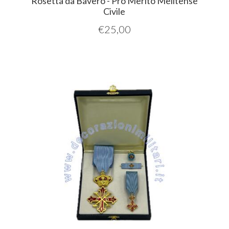
Rosetta da Bavero - Pro Merito Melitense
Civile
€
25,00