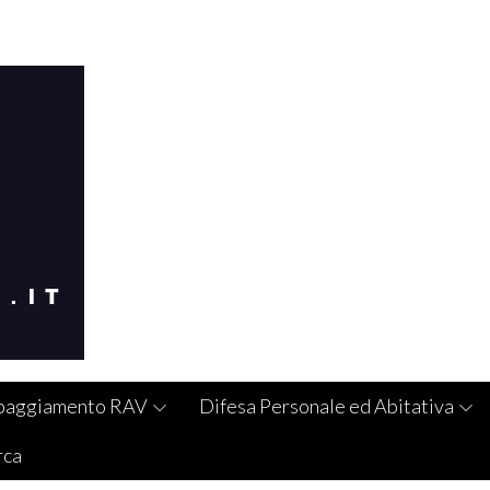
paggiamento RAV
Difesa Personale ed Abitativa
rca