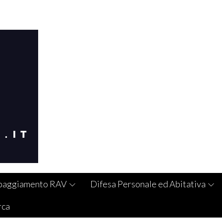
paggiamento RAV
Difesa Personale ed Abitativa
rca