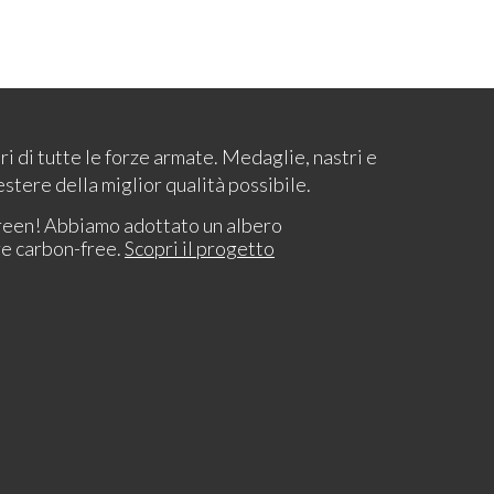
ari di tutte le forze armate. Medaglie, nastri e
estere della miglior qualità possibile.
reen! Abbiamo adottato un albero
re carbon-free.
Scopri il progetto