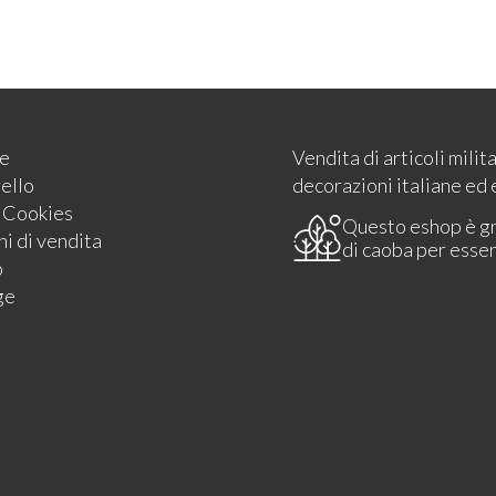
e
Vendita di articoli milit
rello
decorazioni italiane ed 
e Cookies
Questo eshop è g
i di vendita
di caoba per esse
o
ge