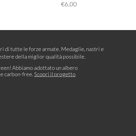
€
6,00
ari di tutte le forze armate. Medaglie, nastri e
estere della miglior qualità possibile.
reen! Abbiamo adottato un albero
re carbon-free.
Scopri il progetto