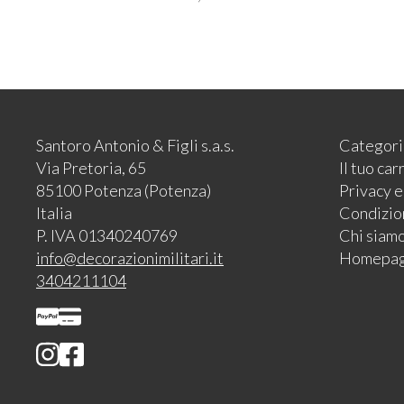
Santoro Antonio & Figli s.a.s.
Categori
Via Pretoria, 65
Il tuo car
85100 Potenza (Potenza)
Privacy 
Italia
Condizion
P. IVA 01340240769
Chi siam
info@decorazionimilitari.it
Homepa
3404211104