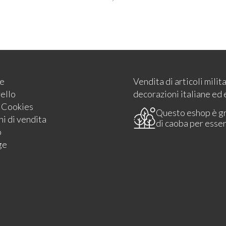
e
Vendita di articoli milit
rello
decorazioni italiane ed 
e Cookies
Questo eshop è g
i di vendita
di caoba per esse
o
ge