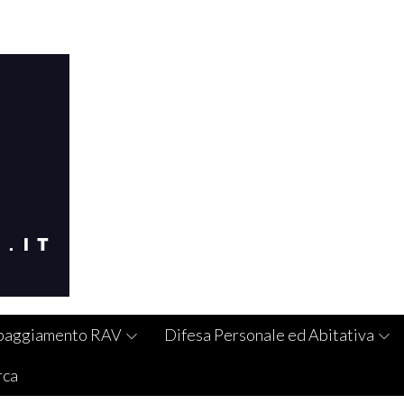
paggiamento RAV
Difesa Personale ed Abitativa
rca