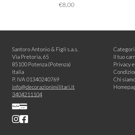
€
8,00
Santoro Antonio & Figli s.a.s.
Categori
Via Pretoria, 65
Il tuo car
85100 Potenza (Potenza)
Privacy 
Italia
Condizion
P. IVA 01340240769
Chi siam
info@decorazionimilitari.it
Homepa
3404211104