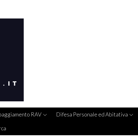
paggiamento RAV
Difesa Personale ed Abitativa
rca