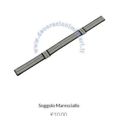
Soggolo Maresciallo
€
10,00