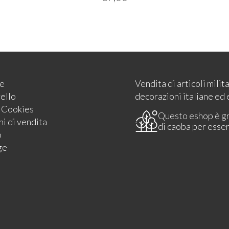
e
Vendita di articoli milit
rello
decorazioni italiane ed 
e Cookies
Questo eshop è g
i di vendita
di caoba per esse
o
ge