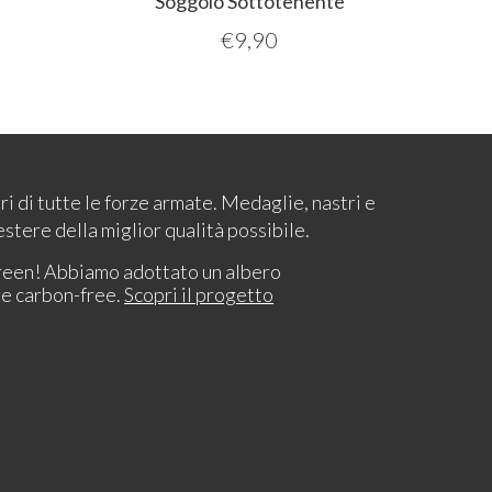
Soggolo Sottotenente
€
9,90
ari di tutte le forze armate. Medaglie, nastri e
estere della miglior qualità possibile.
reen! Abbiamo adottato un albero
re carbon-free.
Scopri il progetto