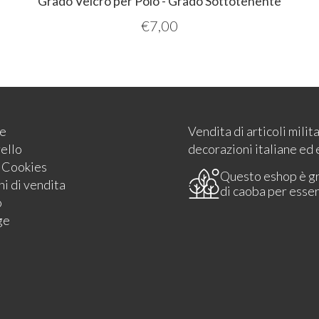
Grado Velcro per Polo - Grado Sottotenente
€
7,00
e
Vendita di articoli milit
rello
decorazioni italiane ed 
e Cookies
Questo eshop è g
i di vendita
di caoba per esse
o
ge