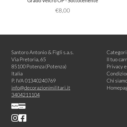
Grado Velcro OP - Sottotenente
€
8,00
Santoro Antonio & Figli s.a.s.
Categori
Via Pretoria, 65
Il tuo car
85100 Potenza (Potenza)
Privacy 
Italia
Condizion
P. IVA 01340240769
Chi siam
info@decorazionimilitari.it
Homepa
3404211104