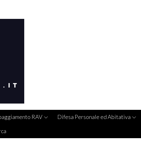
paggiamento RAV
Difesa Personale ed Abitativa
rca