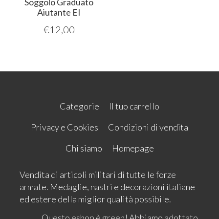
Soggolo Graduato
Aiutante EI
€
12,00
Categorie
Il tuo carrello
Privacy e Cookies
Condizioni di vendita
Chi siamo
Homepage
Vendita di articoli militari di tutte le forze
armate. Medaglie, nastri e decorazioni italiane
ed estere della miglior qualità possibile.
Questo eshop è green! Abbiamo adottato