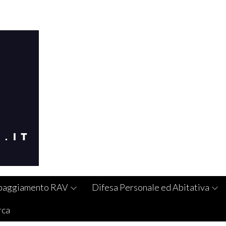
paggiamento RAV
Difesa Personale ed Abitativa
rca