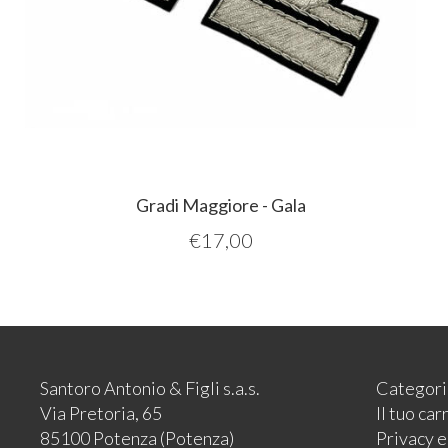
Gradi Maggiore - Gala
€
17,00
Santoro Antonio & Figli s.a.s.
Categori
Via Pretoria, 65
Il tuo car
85100 Potenza (Potenza)
Privacy 