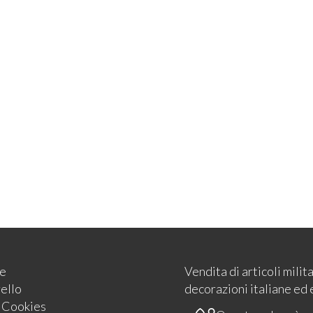
e
Vendita di articoli milit
rello
decorazioni italiane ed 
e Cookies