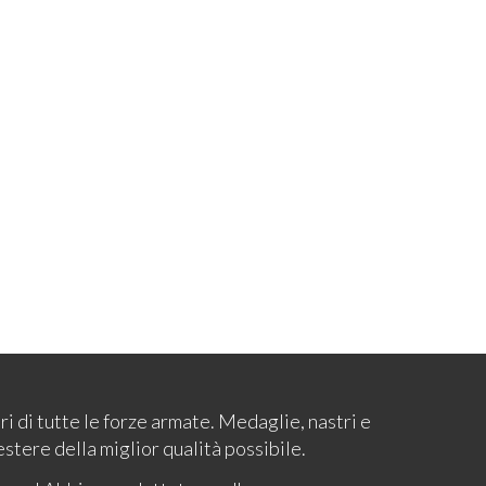
ari di tutte le forze armate. Medaglie, nastri e
estere della miglior qualità possibile.