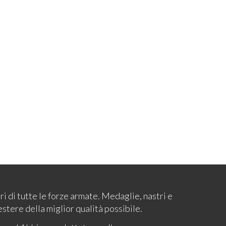
ari di tutte le forze armate. Medaglie, nastri e
estere della miglior qualità possibile.