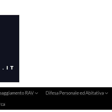
paggiamento RAV
Difesa Personale ed Abitativa
rca