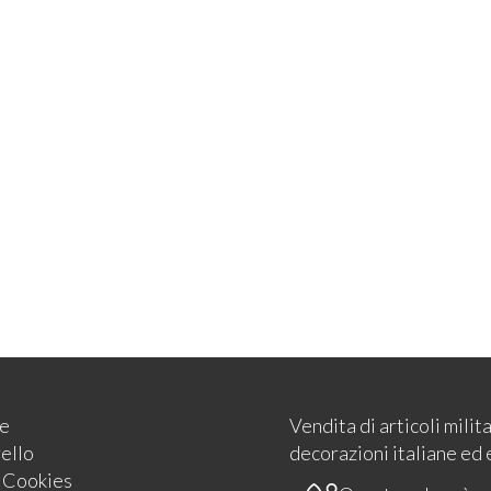
e
Vendita di articoli milit
rello
decorazioni italiane ed 
e Cookies