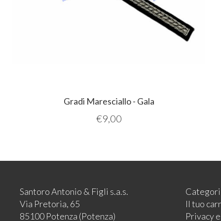
Gradi Maresciallo - Gala
€
9,00
Santoro Antonio & Figli s.a.s.
Categori
Via Pretoria, 65
Il tuo car
85100 Potenza (Potenza)
Privacy 