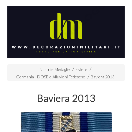
Nastri e Medaglie
Estere
Germania - DOSB e Alluvioni Tedesche
Baviera 2013
Baviera 2013