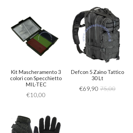
Kit Mascheramento 3
Defcon 5 Zaino Tattico
colori con Specchietto
30 Lt
MIL-TEC
€
69,90
75,00
€
10,00