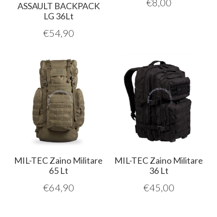
€
8,00
ASSAULT BACKPACK
LG 36Lt
€
54,90
MIL-TEC Zaino Militare
MIL-TEC Zaino Militare
65 Lt
36 Lt
€
64,90
€
45,00