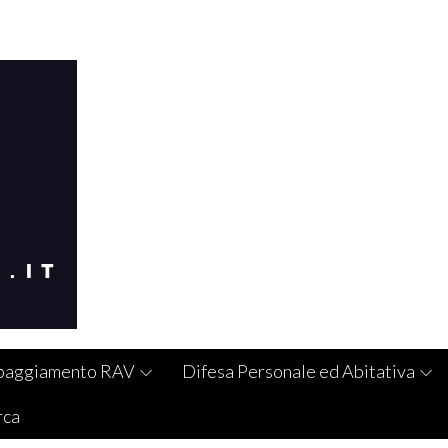
paggiamento RAV
Difesa Personale ed Abitativa
rca