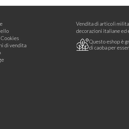
e
Vendita di articoli milit
rello
decorazioni italiane ed 
e Cookies
Questo eshop è g
i di vendita
di caoba per esse
o
ge