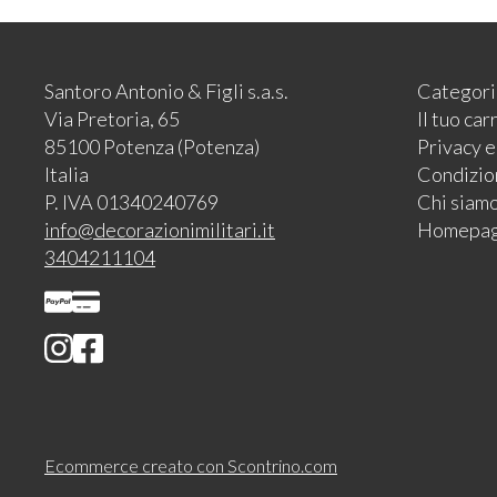
Santoro Antonio & Figli s.a.s.
Categori
Via Pretoria, 65
Il tuo car
85100 Potenza (Potenza)
Privacy 
Italia
Condizion
P. IVA 01340240769
Chi siam
info@decorazionimilitari.it
Homepa
3404211104
Ecommerce creato con
Scontrino.com