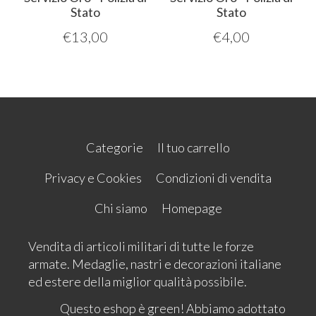
Stato
Stato
€
13,00
€
4,00
Categorie
Il tuo carrello
Privacy e Cookies
Condizioni di vendita
Chi siamo
Homepage
Vendita di articoli militari di tutte le forze
armate. Medaglie, nastri e decorazioni italiane
ed estere della miglior qualità possibile.
Questo eshop è green! Abbiamo adottato