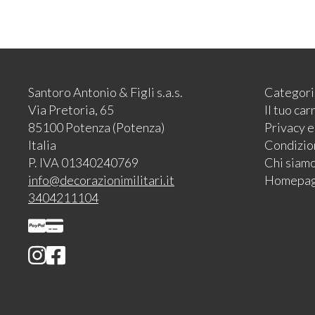
Santoro Antonio & Figli s.a.s.
Categori
Via Pretoria, 65
Il tuo car
85100 Potenza (Potenza)
Privacy 
Italia
Condizion
P. IVA 01340240769
Chi siam
info@decorazionimilitari.it
Homepa
3404211104