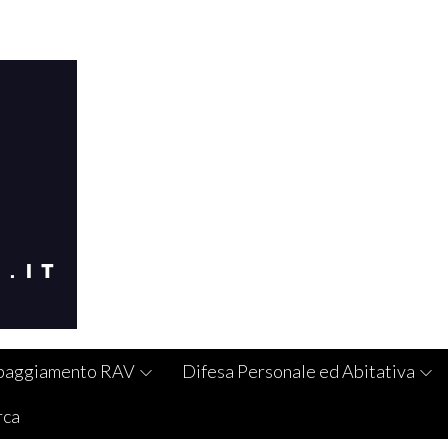
paggiamento RAV
Difesa Personale ed Abitativa
rca