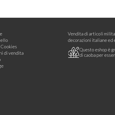
e
Vendita di articoli milit
rello
decorazioni italiane ed 
e Cookies
Questo eshop è g
i di vendita
di caoba per esse
o
ge