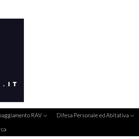
paggiamento RAV
Difesa Personale ed Abitativa
rca