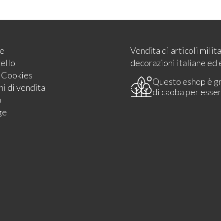
e
Vendita di articoli milit
rello
decorazioni italiane ed 
e Cookies
Questo eshop è g
i di vendita
di caoba per esse
o
ge