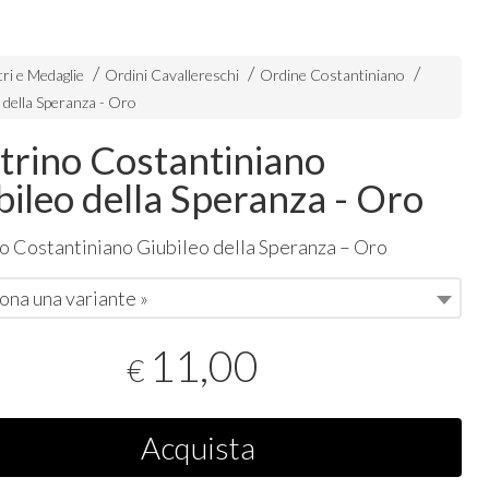
ri e Medaglie
Ordini Cavallereschi
Ordine Costantiniano
 della Speranza - Oro
trino Costantiniano
bileo della Speranza - Oro
o Costantiniano Giubileo della Speranza – Oro
ona una variante »
11,00
€
Acquista