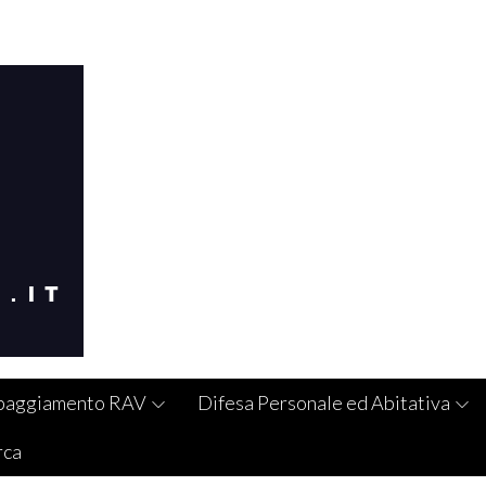
paggiamento RAV
Difesa Personale ed Abitativa
rca