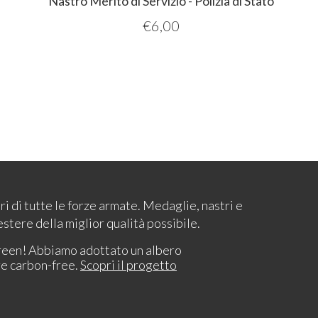
Nastro Merito di Servizio - Polizia di Stato
€
6,00
ari di tutte le forze armate. Medaglie, nastri e
estere della miglior qualità possibile.
reen! Abbiamo adottato un albero
re carbon-free.
Scopri il progetto