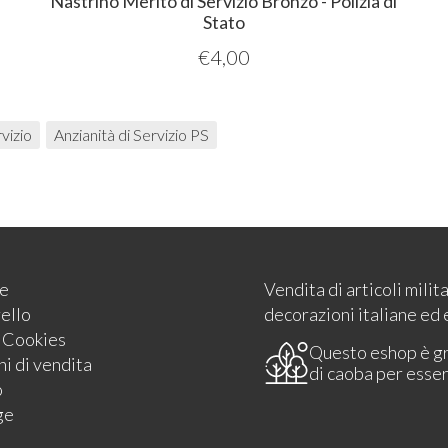
Nastrino Merito di Servizio Bronzo - Polizia di
Stato
€
4,00
vizio
Anzianità di Servizio PS
e
Vendita di articoli milit
rello
decorazioni italiane ed 
e Cookies
Questo eshop è g
i di vendita
di caoba per esse
o
ge