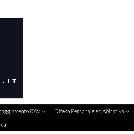
paggiamento RAV
Difesa Personale ed Abitativa
rca