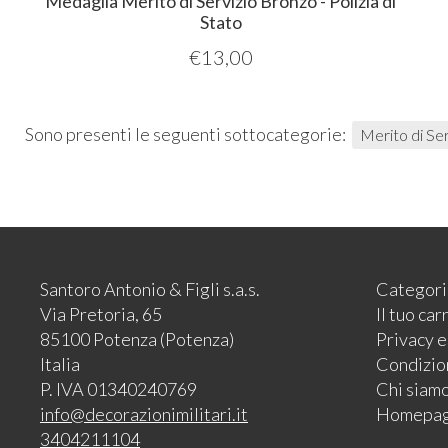
Medaglia Merito di Servizio Bronzo - Polizia di
Stato
€
13,00
Sono presenti le seguenti sottocategorie:
Merito di Ser
Santoro Antonio & Figli s.a.s.
Categori
Via Pretoria, 65
Il tuo car
85100 Potenza (Potenza)
Privacy 
Italia
Condizion
P. IVA 01340240769
Chi siam
info@decorazionimilitari.it
Homepa
3404211104