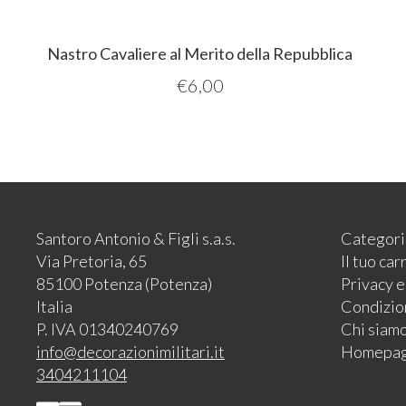
Nastro Cavaliere al Merito della Repubblica
€
6,00
Santoro Antonio & Figli s.a.s.
Categori
Via Pretoria, 65
Il tuo car
85100 Potenza (Potenza)
Privacy 
Italia
Condizion
P. IVA 01340240769
Chi siam
info@decorazionimilitari.it
Homepa
3404211104