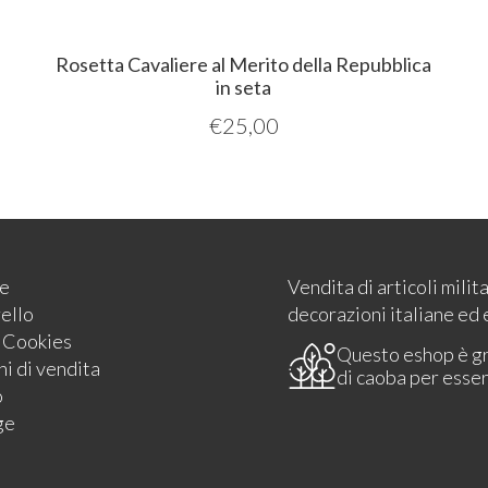
Rosetta Cavaliere al Merito della Repubblica
in seta
€
25,00
e
Vendita di articoli milit
rello
decorazioni italiane ed 
e Cookies
Questo eshop è g
i di vendita
di caoba per esse
o
ge