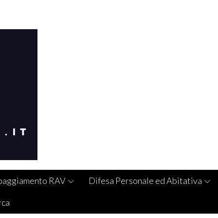
paggiamento RAV
Difesa Personale ed Abitativa
rca