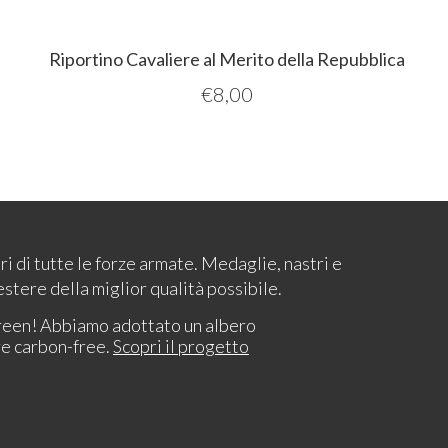
Riportino Cavaliere al Merito della Repubblica
€
8,00
ari di tutte le forze armate. Medaglie, nastri e
estere della miglior qualità possibile.
reen! Abbiamo adottato un albero
re carbon-free.
Scopri il progetto