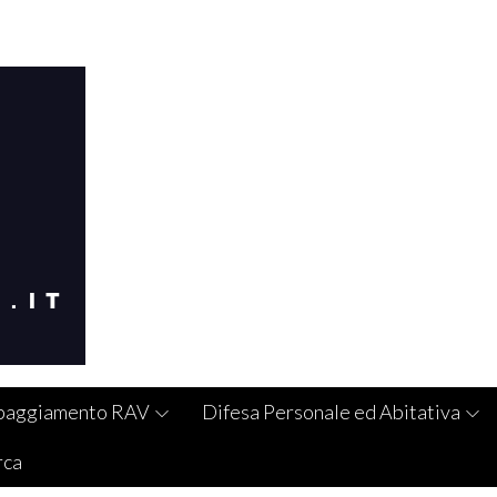
paggiamento RAV
Difesa Personale ed Abitativa
rca