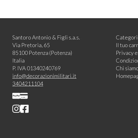
Santoro Antonio & Figli s.a.s.
Categori
Via Pretoria, 65
Il tuo car
85100 Potenza (Potenza)
Privacy 
Italia
Condizion
P. IVA 01340240769
Chi siam
info@decorazionimilitari.it
Homepa
3404211104