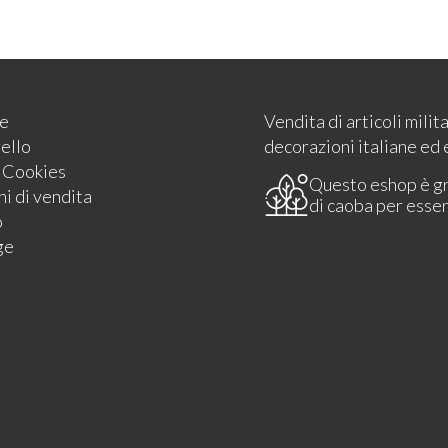
e
Vendita di articoli milit
rello
decorazioni italiane ed 
e Cookies
Questo eshop è g
i di vendita
di caoba per esse
o
ge