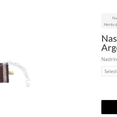
Na
Merito d
Nas
Arge
Nastrin
Selezi