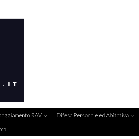
paggiamento RAV
Difesa Personale ed Abitativa
rca