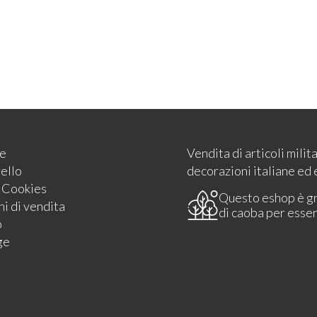
e
Vendita di articoli milit
rello
decorazioni italiane ed 
e Cookies
Questo eshop è g
i di vendita
di caoba per esse
o
ge