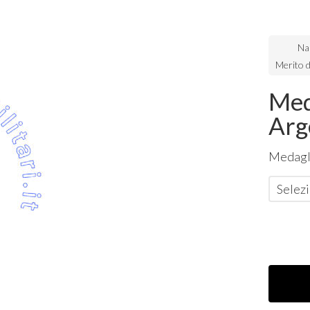
Na
Merito d
Med
Arge
Medagli
Selezi