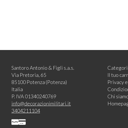
Santoro Antonio & Figli s.a.s.
Categori
Via Pretoria, 65
Il tuo car
85100 Potenza (Potenza)
Privacy 
Italia
Condizion
P. IVA 01340240769
Chi siam
info@decorazionimilitari.it
Homepa
3404211104