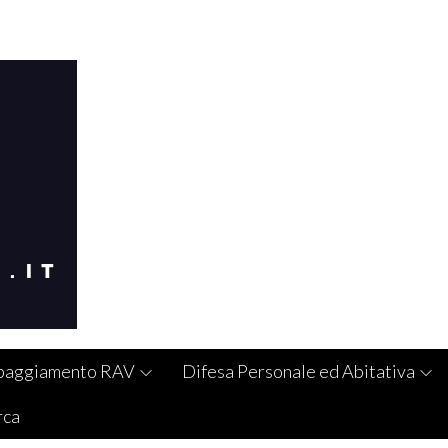
paggiamento RAV
Difesa Personale ed Abitativa
rca