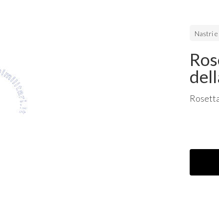
Nastri e
Ros
del
Rosetta