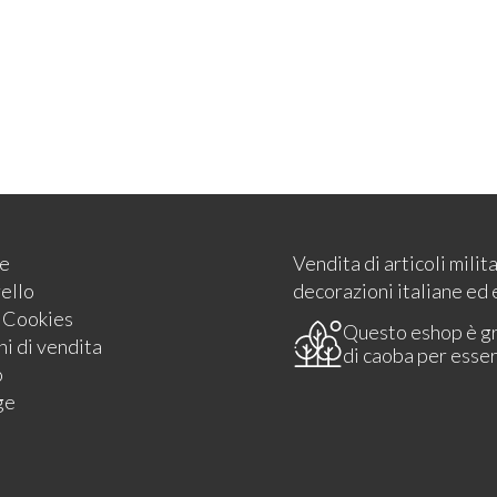
e
Vendita di articoli milit
rello
decorazioni italiane ed 
e Cookies
Questo eshop è g
i di vendita
di caoba per esse
o
ge