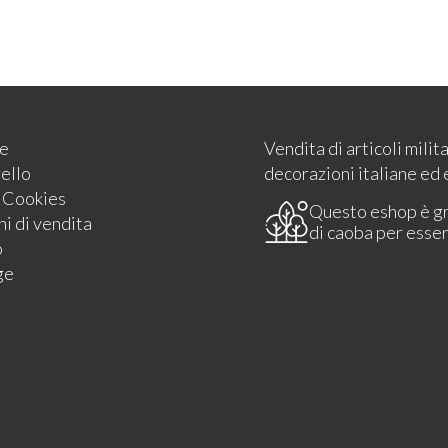
e
Vendita di articoli milit
rello
decorazioni italiane ed 
e Cookies
Questo eshop è g
i di vendita
di caoba per esse
o
ge