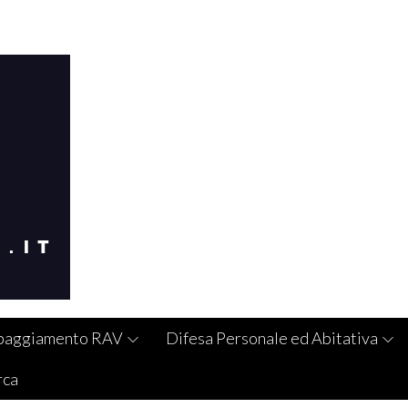
paggiamento RAV
Difesa Personale ed Abitativa
rca