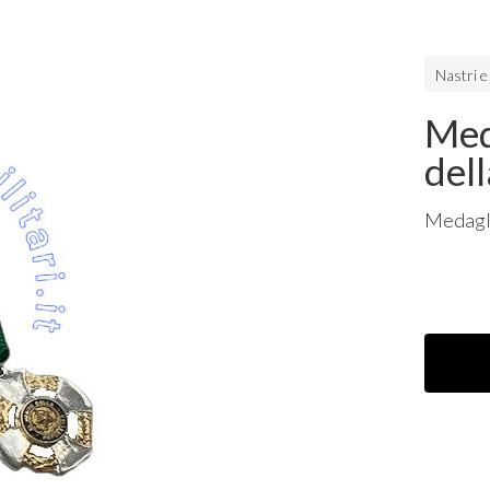
Nastri e
Med
del
Medagli