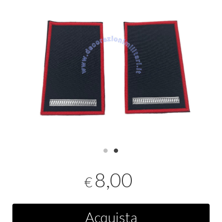
8,00
€
Acquista