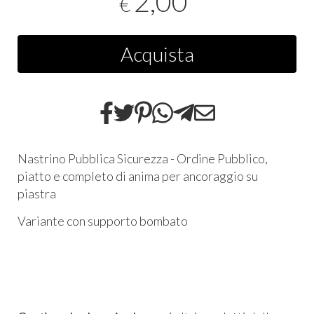
2,00
€
Acquista
Nastrino Pubblica Sicurezza - Ordine Pubblico,
piatto e completo di anima per ancoraggio su
piastra
Variante con supporto bombato