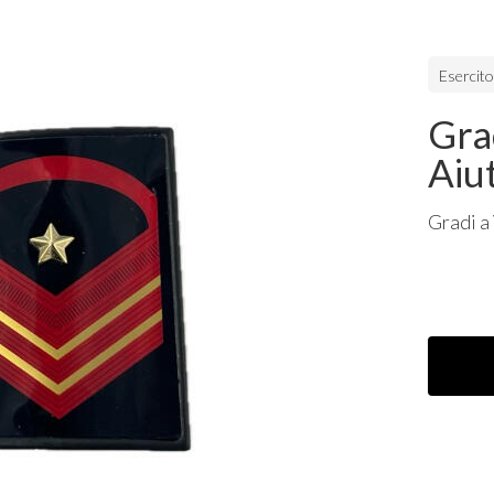
Esercito
Gra
Aiu
Gradi a