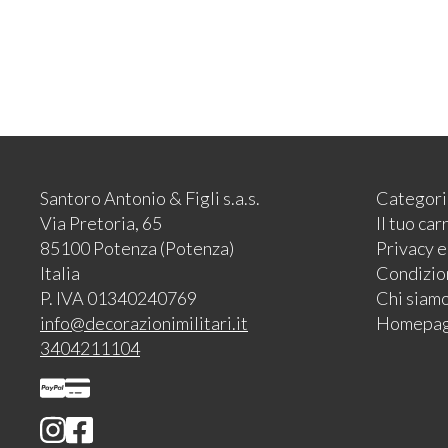
Santoro Antonio & Figli s.a.s.
Categori
Via Pretoria, 65
Il tuo car
85100 Potenza (Potenza)
Privacy 
Italia
Condizion
P. IVA 01340240769
Chi siam
info@decorazionimilitari.it
Homepa
3404211104