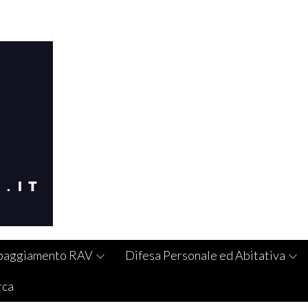
paggiamento RAV
Difesa Personale ed Abitativa
rca