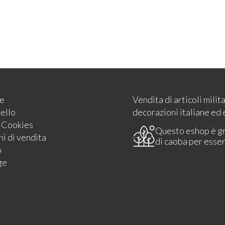
e
Vendita di articoli milit
rello
decorazioni italiane ed 
e Cookies
Questo eshop è g
i di vendita
di caoba per esse
o
ge