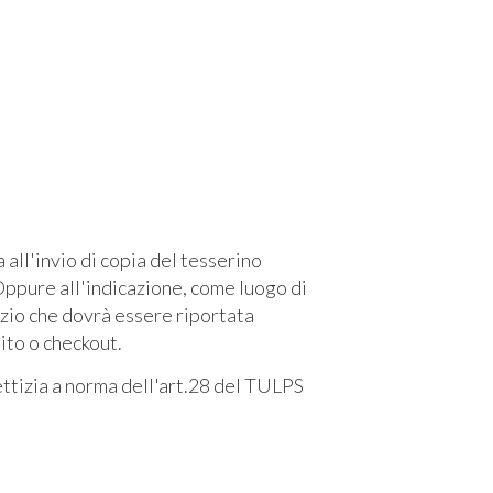
l'invio di copia del tesserino
ppure all'indicazione, come luogo di
izio che dovrà essere riportata
sito o checkout.
fettizia a norma dell'art.28 del TULPS