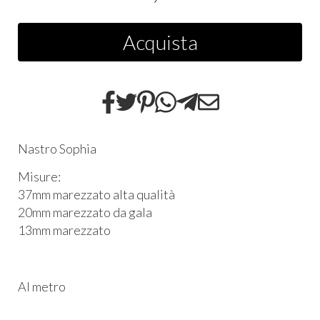
Acquista
Nastro Sophia
Misure:
37mm marezzato alta qualità
20mm marezzato da gala
13mm marezzato
Al metro