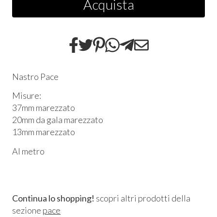
Acquista
Nastro Pace
Misure:
37mm marezzato
20mm da gala marezzato
13mm marezzato
Al metro
Continua lo shopping!
scopri altri prodotti della
sezione
pace