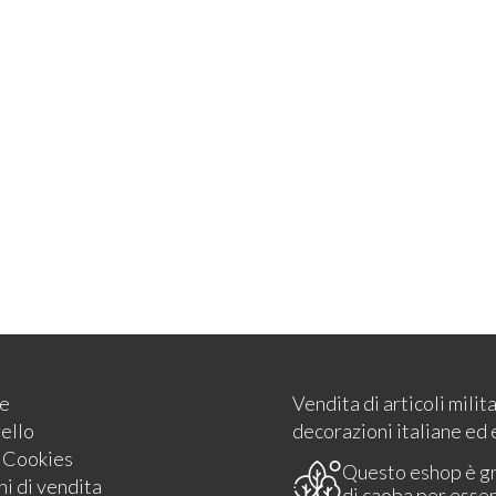
e
Vendita di articoli milit
rello
decorazioni italiane ed 
e Cookies
Questo eshop è g
i di vendita
di caoba per esse