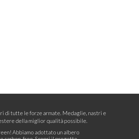
ari di tutte le forze armate. Medaglie, nastri e
estere della miglior qualità possibile.
reen! Abbiamo adottato un albero
re carbon-free.
Scopri il progetto