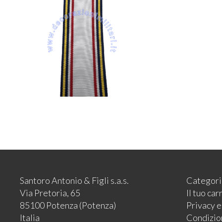
Santoro Antonio & Figli s.a.s.
Categori
Via Pretoria, 65
Il tuo car
85100 Potenza (Potenza)
Privacy 
Italia
Condizion