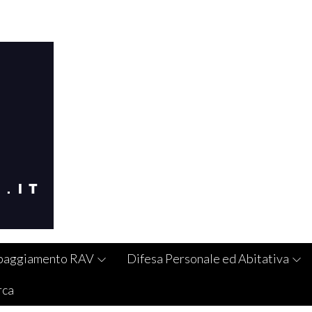
paggiamento RAV
Difesa Personale ed Abitativa
rca