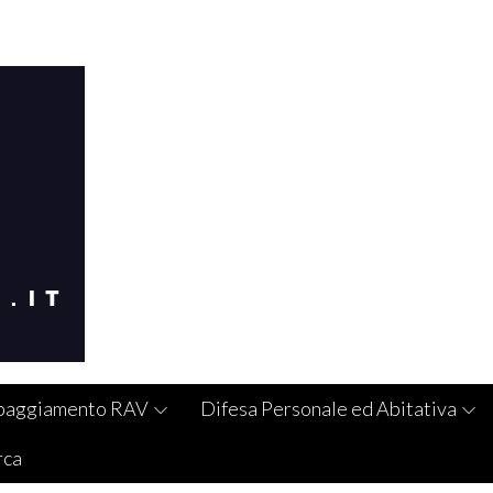
paggiamento RAV
Difesa Personale ed Abitativa
rca