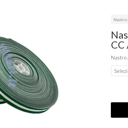
Nastri e
Nast
CC 
Nastro 
Selezi