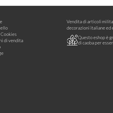
e
Vendita di articoli milit
rello
decorazioni italiane ed 
e Cookies
Questo eshop è g
i di vendita
di caoba per esse
o
ge