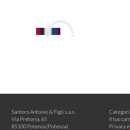
Santoro Antonio & Figli s.a.s.
Categori
Via Pretoria, 65
Il tuo car
85100 Potenza (Potenza)
Privacy 