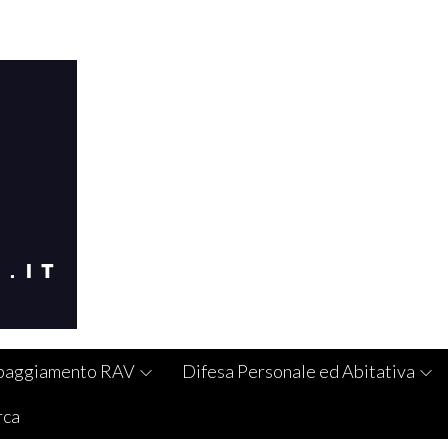
paggiamento RAV
Difesa Personale ed Abitativa
rca