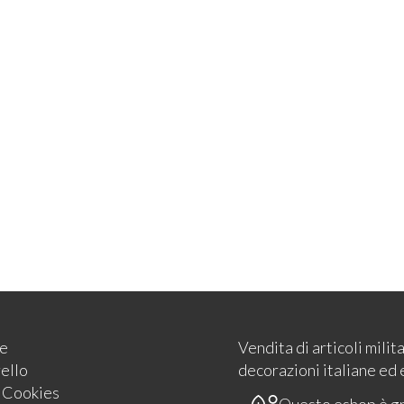
e
Vendita di articoli milit
rello
decorazioni italiane ed 
e Cookies
Questo eshop è g