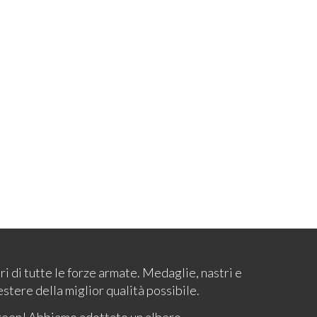
ari di tutte le forze armate. Medaglie, nastri e
estere della miglior qualità possibile.
reen! Abbiamo adottato un albero