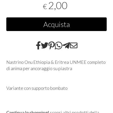
2,00
€
Acquista
Nastrino Onu Ethiopia & Eritrea UNMEE completo
di anima per ancoraggio su piastra
Variante con supporto bombato
Continua lo shopping!
scopri altri prodotti della