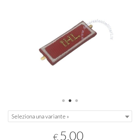
Seleziona una variante »
5,00
€