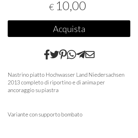
10,00
€
Acquista
Nastrino piatto Hochwasser Land Niedersachsen
2013 completo di riportino e di anima per
ancoraggio su piastra
Variante con supporto bombato