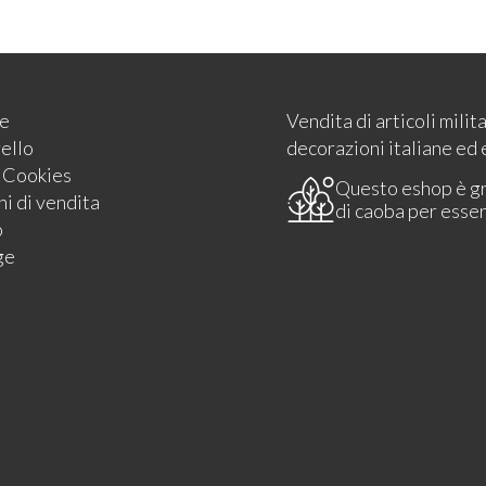
e
Vendita di articoli milit
rello
decorazioni italiane ed 
e Cookies
Questo eshop è g
i di vendita
di caoba per esse
o
ge