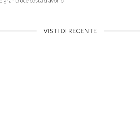
ne
gran croce costa d'avorio
VISTI DI RECENTE