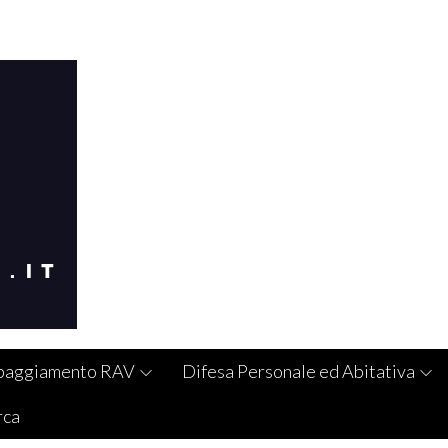
paggiamento RAV
Difesa Personale ed Abitativa
rca