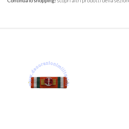
Continua lo shopping!
scopri altri prodotti della sezio