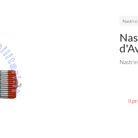
Nastri e
Nas
d'A
Nastrin
Il p