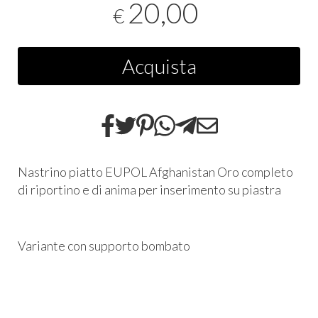
20,00
€
Acquista
Nastrino piatto EUPOL Afghanistan Oro completo
di riportino e di anima per inserimento su piastra
Variante con supporto bombato