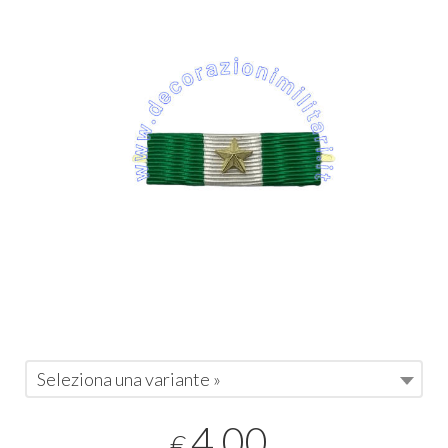
Seleziona una variante »
4,00
€