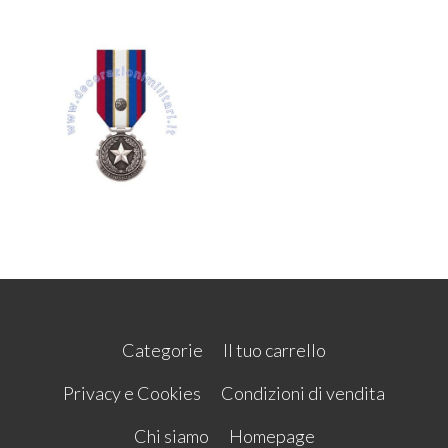
Categorie
Il tuo carrello
Privacy e Cookies
Condizioni di vendita
Chi siamo
Homepage