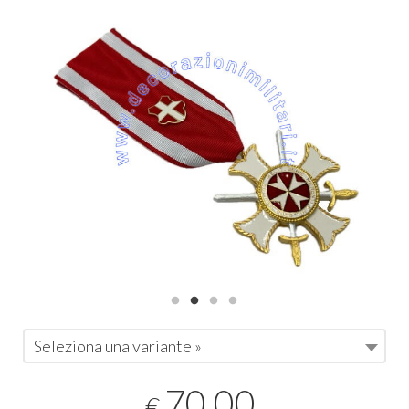
Seleziona una variante »
70,00
€