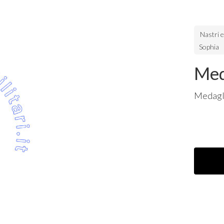
Nastri 
Sophia
Med
Medagli