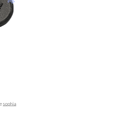
ne
sophia