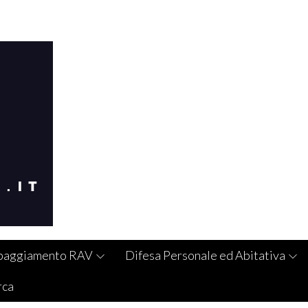
paggiamento RAV
Difesa Personale ed Abitativa
rca