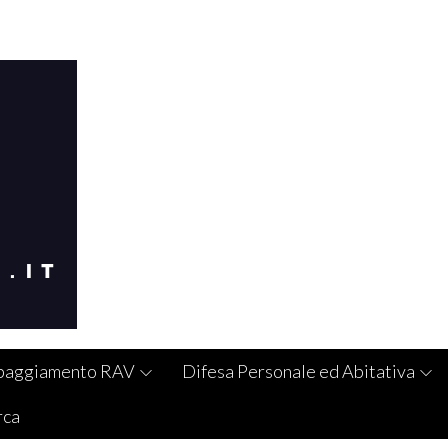
paggiamento RAV
Difesa Personale ed Abitativa
rca