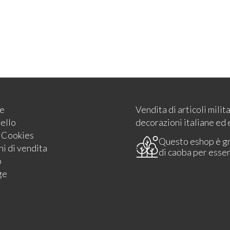
e
Vendita di articoli milit
rello
decorazioni italiane ed 
e Cookies
Questo eshop è g
i di vendita
di caoba per esse
o
ge