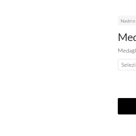
Nastri e
Med
Medagl
Selezi