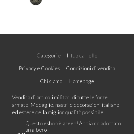
Categorie
Il tuo carrello
Privacy e Cookies
Condizioni di vendita
Chi siamo
Homepage
Vendita di articoli militari di tutte le forze
armate. Medaglie, nastri e decorazioni italiane
ed estere della miglior qualità possibile.
Questo eshop è green! Abbiamo adottato
un albero