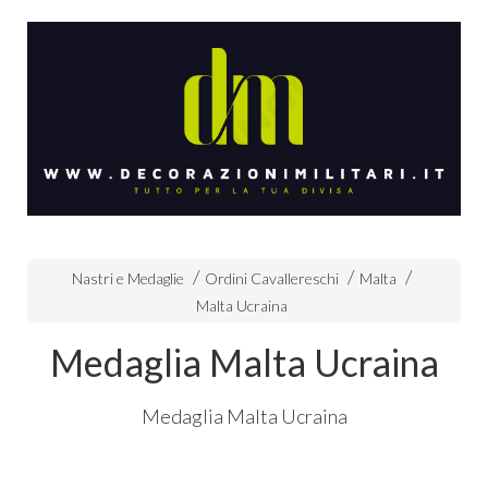
Nastri e Medaglie
Ordini Cavallereschi
Malta
Malta Ucraina
Medaglia Malta Ucraina
Medaglia Malta Ucraina