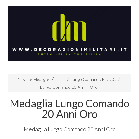
Nastri e Medaglie
Italia
Lungo Comando EI / CC
Lungo Comando 20 Anni - Oro
Medaglia Lungo Comando
20 Anni Oro
Medaglia Lungo Comando 20 Anni Oro