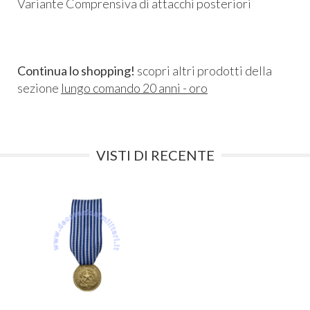
Variante Comprensiva di attacchi posteriori
Continua lo shopping!
scopri altri prodotti della
sezione
lungo comando 20 anni - oro
VISTI DI RECENTE