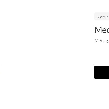
Nastri e
Med
Medagl