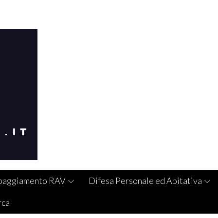
paggiamento RAV
Difesa Personale ed Abitativa
rca