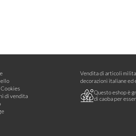
e
Vendita di articoli milit
rello
decorazioni italiane ed 
e Cookies
Questo eshop è g
i di vendita
di caoba per esse
o
ge