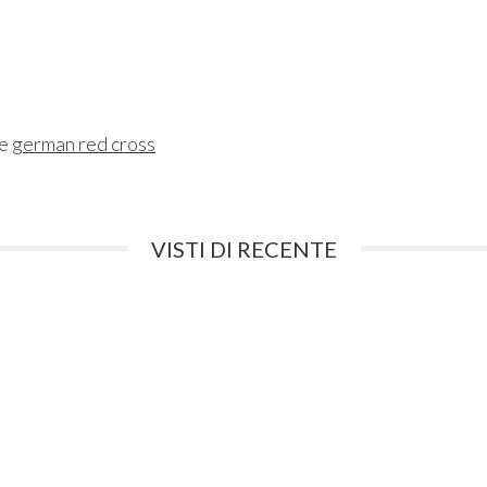
ne
german red cross
VISTI DI RECENTE