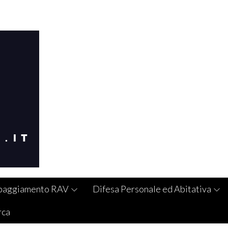
paggiamento RAV
Difesa Personale ed Abitativa
rca