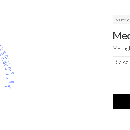
Nastri e
Med
Medagl
Selezi