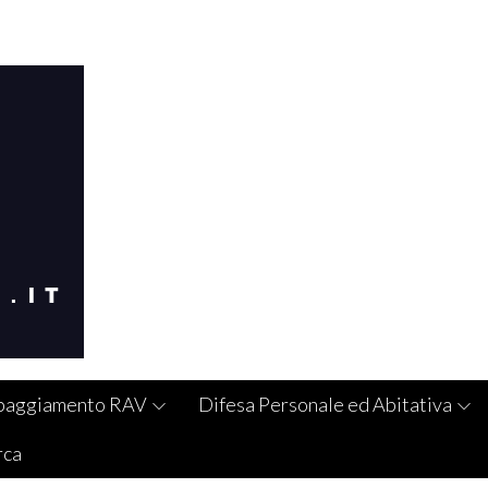
paggiamento RAV
Difesa Personale ed Abitativa
rca