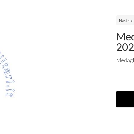
Nastri e
Med
20
Medagl