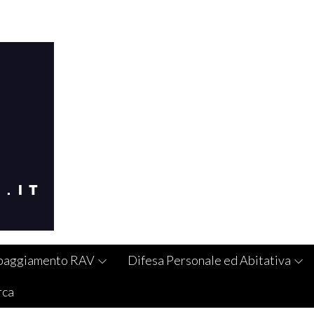
paggiamento RAV
Difesa Personale ed Abitativa
rca