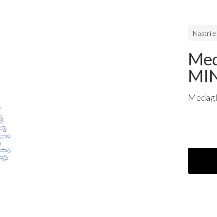
Nastri e
Med
MI
Medagli