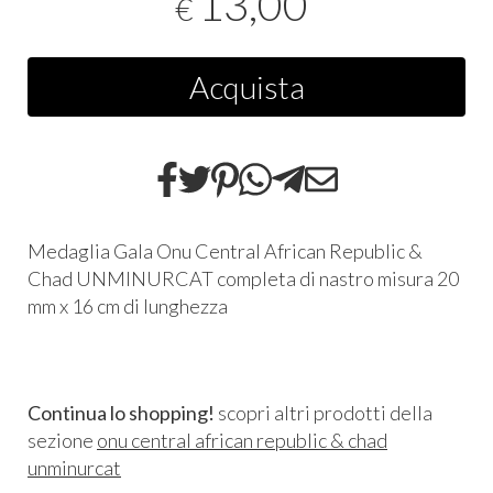
13,00
€
Acquista
Medaglia Gala Onu Central African Republic &
Chad UNMINURCAT completa di nastro misura 20
mm x 16 cm di lunghezza
Continua lo shopping!
scopri altri prodotti della
sezione
onu central african republic & chad
unminurcat