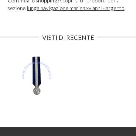
Continua lo shopping!
scopri altri prodotti della
sezione
lunga navigazione marina xv anni - argento
VISTI DI RECENTE