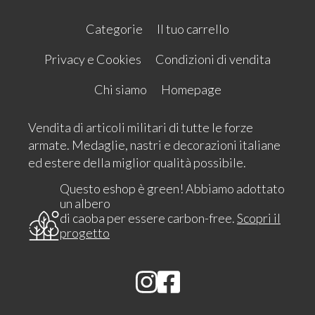
Categorie
Il tuo carrello
Privacy e Cookies
Condizioni di vendita
Chi siamo
Homepage
Vendita di articoli militari di tutte le forze
armate. Medaglie, nastri e decorazioni italiane
ed estere della miglior qualità possibile.
Questo eshop è green! Abbiamo adottato
un albero
di caoba per essere carbon-free.
Scopri il
progetto