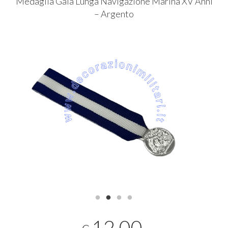
Medaglia Gala Lunga Navigazione Marina XV Anni
– Argento
12,00