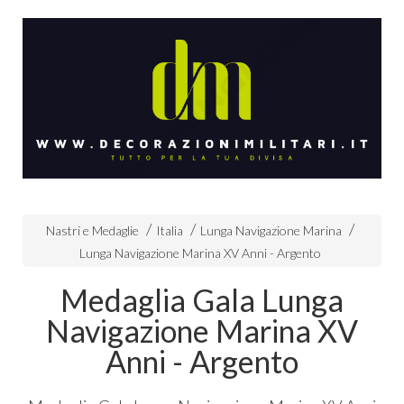
Nastri e Medaglie
Italia
Lunga Navigazione Marina
Lunga Navigazione Marina XV Anni - Argento
Medaglia Gala Lunga
Navigazione Marina XV
Anni - Argento