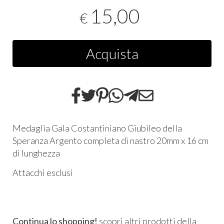
15,00
€
Acquista
Medaglia Gala Costantiniano Giubileo della
Speranza Argento completa di nastro 20mm x 16 cm
di lunghezza
Attacchi esclusi
Continua lo shopping!
scopri altri prodotti della