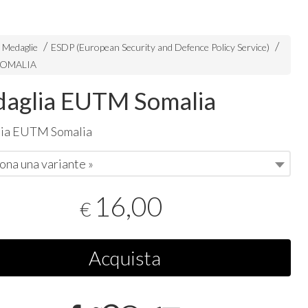
e Medaglie
ESDP (European Security and Defence Policy Service)
SOMALIA
aglia EUTM Somalia
ia
EUTM
Somalia
ona una variante »
16,00
€
Acquista