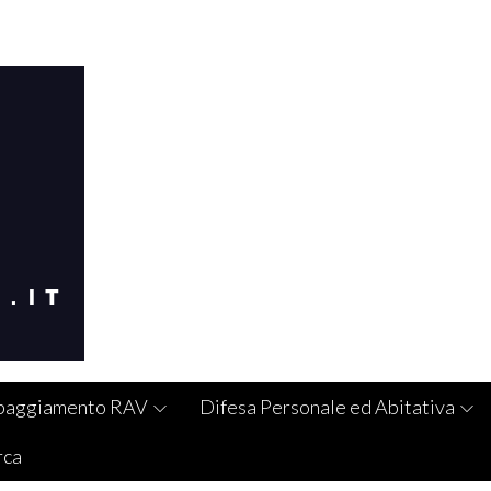
paggiamento RAV
Difesa Personale ed Abitativa
rca