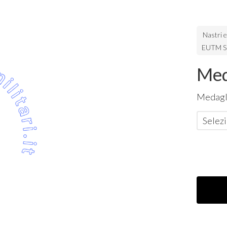
Nastri 
EUTM 
Med
Medagl
Selezi