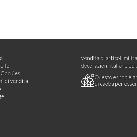
e
Vendita di articoli milit
rello
decorazioni italiane ed 
e Cookies
Questo eshop è g
i di vendita
di caoba per esse
o
ge