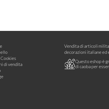
e
Vendita di articoli milit
rello
decorazioni italiane ed 
e Cookies
Questo eshop è g
i di vendita
di caoba per esse
o
ge