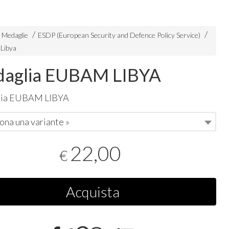
e Medaglie
ESDP (European Security and Defence Policy Service)
Libya
aglia EUBAM LIBYA
ia
EUBAM
LIBYA
ona una variante »
22,00
€
Acquista