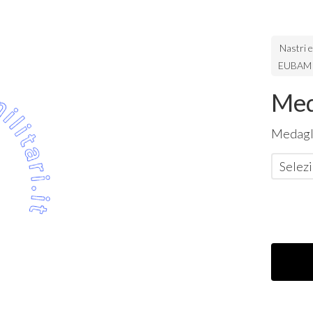
Nastri 
EUBAM 
Med
Medagl
Selezi