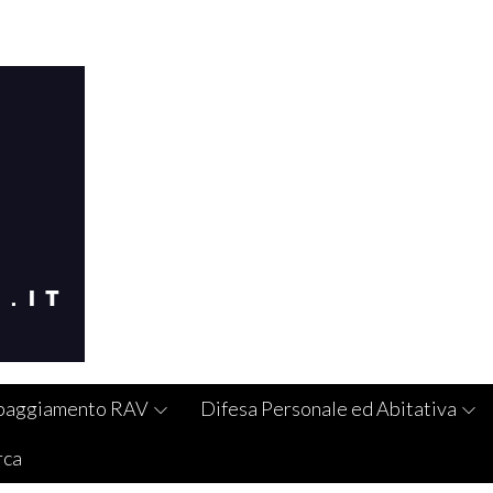
paggiamento RAV
Difesa Personale ed Abitativa
rca